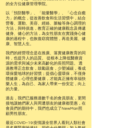
的全方位健康管理學院。
以「預防醫學」、「能量醫學」、「心念自癒
力」的概念，從改善飲食和生活習慣中，結合
營養、運動、美容、經絡、脈輪等身心調理的
方法，與時俱進，教育正確的健康觀念及傳遞
健身、健心的方法，為女性朋友在實踐身心健
康的過程中，也恢復窈窕體態，再造美麗、健
康、智慧人生。
我們的經營理念是在推廣、落實健康教育的同
時，也提升人的品質。 從根本上降低醫療資
源的需求與減少未來高齡化的長照問題。 透
過教導正念飲食，鼓勵蔬食，少塑減碳，養成
環保愛地球的好習慣；提倡心靈環保，不僅身
體健康，心理也要健康，才能真正擁有幸福快
樂人生，為自己、為家人帶來一份安定，向上
的力量。
過去，我們已服務過數千名的會員朋友，更間
接地讓她們家人與周遭朋友的健康都受惠，在
會員們的期待中，我們也成立了NewMan照
顧男性朋友。
最近COVID–19 疫情讓全世界人看到人類社會