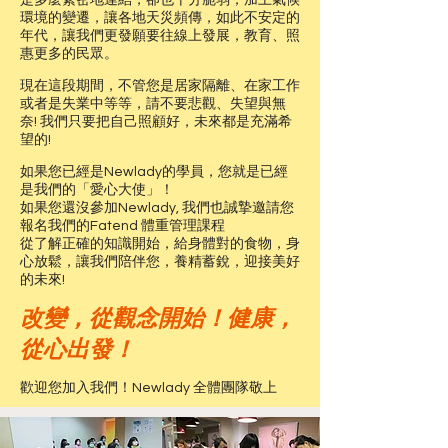
是多麼緊密地連結，卻也十分脆弱；加上氣候
環境的變遷，讓各地天災頻傳，如此不安定的
年代，讓我們更發願要往線上發展，教育、照
惠更多的民眾。
現在這段期間，不管您是居家隔離、在家工作
或者是失業中等等，請不要悲觀、失望與無
奈! 我們只要把自己照顧好，未來都是充滿希
望的!
如果您已經是Newlady的學員，您就是已經
是我們的「愛心大使」！
如果您還沒參加Newlady, 我們也誠摯邀請您
報名我們的Fatend 體重管理課程
從了解正確的知識開始，給身體對的食物，身
心放鬆，讓我們陪伴您，養精蓄銳，迎接美好
的未來!
改變，從觀念開始！健康，
從心出發！
歡迎您加入我們！Newlady 全體團隊敬上